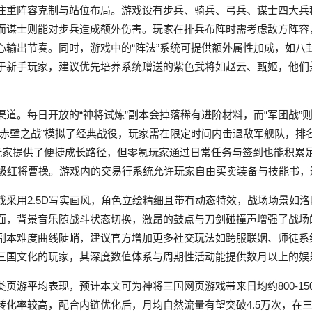
注重阵容克制与站位布局。游戏设有步兵、骑兵、弓兵、谋士四大兵
而谋士则能对步兵造成额外伤害。玩家在排兵布阵时需考虑敌方阵容
心输出节奏。同时，游戏中的“阵法”系统可提供额外属性加成，如八
于新手玩家，建议优先培养系统赠送的紫色武将如赵云、甄姬，他们
道。每日开放的“神将试炼”副本会掉落稀有进阶材料，而“军团战”
“赤壁之战”模拟了经典战役，玩家需在限定时间内击退敌军舰队，排
费玩家提供了便捷成长路径，但零氪玩家通过日常任务与签到也能积累
顶级红将曹操。游戏内的交易行系统允许玩家自由买卖装备与技能书
戏采用2.5D写实画风，角色立绘精细且带有动态特效，战场场景如
面，背景音乐随战斗状态切换，激昂的鼓点与刀剑碰撞声增强了战场
副本难度曲线陡峭，建议官方增加更多社交玩法如跨服联姻、师徒系
三国文化的玩家，其深度数值体系与周期性活动能提供数月以上的娱
页游平均表现，预计本文可为神将三国网页游戏带来日均约800-15
”转化率较高，配合内链优化后，月均自然流量有望突破4.5万次，在