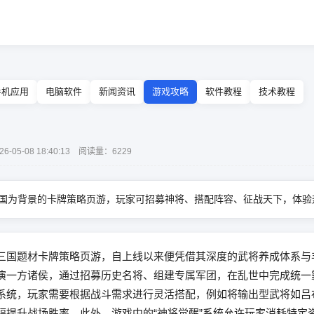
手机应用
电脑软件
新闻资讯
游戏攻略
软件教程
技术教程
5-08 18:40:13 阅读量：6229
国为背景的卡牌策略页游，玩家可招募神将、搭配阵容、征战天下，体验
三国题材卡牌策略页游，自上线以来便凭借其深度的武将养成体系与
演一方诸侯，通过招募历史名将、组建专属军团，在乱世中完成统一霸
系统，玩家需要根据战斗需求进行灵活搭配，例如将输出型武将如吕
幅提升战场胜率。此外，游戏中的“神将觉醒”系统允许玩家消耗特定