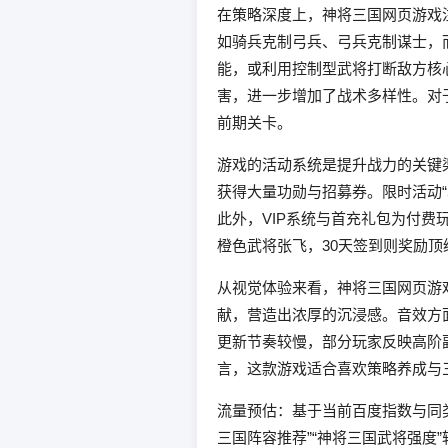
在策略深度上，神将三国网页游戏
如骑兵克制弓兵、弓兵克制谋士，
能，或利用控制型武将打断敌方核
害，进一步增加了战术多样性。对
前期关卡。
游戏的活动系统是提升战力的关键渠
获得大量功勋与招募券。限时活动
此外，VIP系统与首充礼包为付
橙色武将张飞，30天签到则奖励
从视觉体验来看，神将三国网页游
献，营造出浓厚的沉浸感。音效方
更新节奏较慢，部分玩家反映高阶
言，这款游戏适合喜欢策略养成与
流量预估：基于当前百度指数与同类
三国阵容推荐”“神将三国武将强度