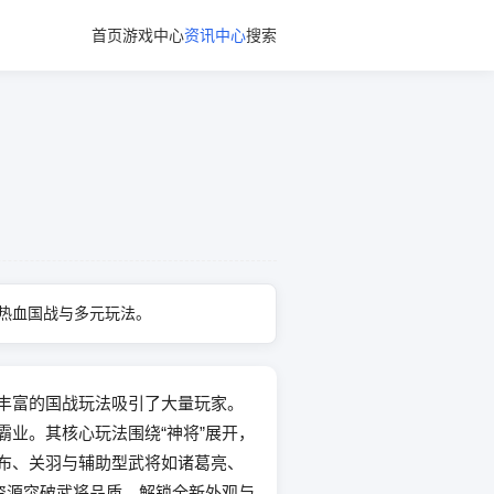
首页
游戏中心
资讯中心
搜索
热血国战与多元玩法。
丰富的国战玩法吸引了大量玩家。
业。其核心玩法围绕“神将”展开，
布、关羽与辅助型武将如诸葛亮、
资源突破武将品质，解锁全新外观与