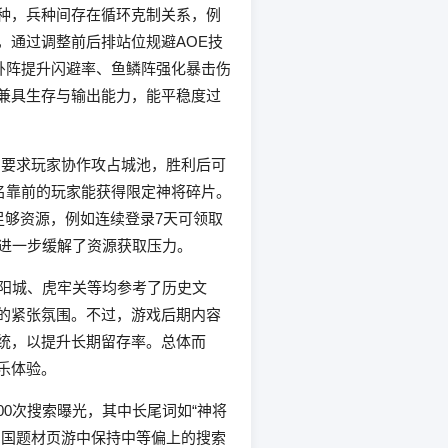
种，兵种间存在循环克制关系，例
，通过调整前后排站位规避AOE技
卦阵提升闪避率、鱼鳞阵强化暴击伤
兼具生存与输出能力，能平稳度过
则要求玩家协作攻占城池，胜利后可
名靠前的玩家能获得限定神将碎片。
足够资源，例如连续登录7天可领取
，进一步缓解了资源获取压力。
洛阳城、虎牢关等均参考了历史文
的紧张氛围。不过，游戏后期内容
统，以提升长期留存率。总体而
乐体验。
00次搜索曝光，其中长尾词如“神将
三国题材页游中保持中等偏上的搜索