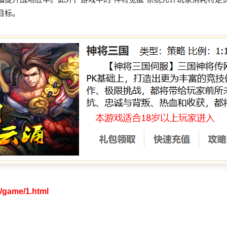
目标。
m/game/1.html